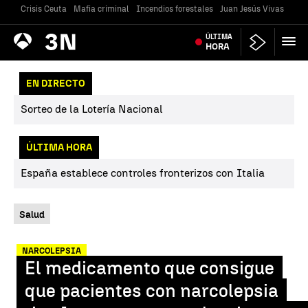
Crisis Ceuta
Mafia criminal
Incendios forestales
Juan Jesús Vivas
Vivi
Antena
ÚLTIMA
Noticias
3
HORA
EN DIRECTO
Sorteo de la Lotería Nacional
ÚLTIMA HORA
España establece controles fronterizos con Italia
Salud
NARCOLEPSIA
El medicamento que consigue
que pacientes con narcolepsia