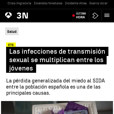
Crisis migratoria
Incendios forestales
Incidente Altea
Guerra Ucrania
Antena
ÚLTIMA
Noticias
3
HORA
Salud
ETS
Las infecciones de transmisión
sexual se multiplican entre los
jóvenes
La pérdida generalizada del miedo al SIDA
entre la población española es una de las
principales causas.