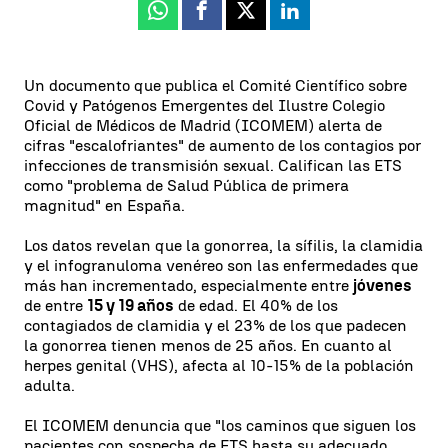
Whatsapp
Facebook
X
Linkedin
Un documento que publica el Comité Científico sobre
Covid y Patógenos Emergentes del Ilustre Colegio
Oficial de Médicos de Madrid (ICOMEM) alerta de
cifras "escalofriantes" de aumento de los contagios por
infecciones de transmisión sexual. Califican las ETS
como "problema de Salud Pública de primera
magnitud" en España.
Los datos revelan que la gonorrea, la sífilis, la clamidia
y el infogranuloma venéreo son las enfermedades que
más han incrementado, especialmente entre
jóvenes
de entre
15 y 19 años
de edad. El 40% de los
contagiados de clamidia y el 23% de los que padecen
la gonorrea tienen menos de 25 años. En cuanto al
herpes genital (VHS), afecta al 10-15% de la población
adulta.
El ICOMEM denuncia que "los caminos que siguen los
pacientes con sospecha de ETS hasta su adecuado