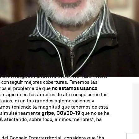
sejo Interterritorial
en un pleno extraordinario
de Sanidad, Mónica García, para "unificar criterios"
 y coordinar las medidas necesarias ante el
s
que han provocado el colapso de las urgencias
 Atención Primaria de toda España.
Daniel López
ctor de Salud Pública de la Organización Mundial de
irecto en las Noticias de la Mañana con Manu
ción actual.
cta con baja vacunación
, podíamos haber hecho
 conseguir mejores coberturas. Tenemos las
mos el problema de que
no estamos usando
ontagio ni en los ámbitos de alto riesgo como los
itarios, ni en las grandes aglomeraciones y
stamos teniendo la magnitud que tenemos de esta
s simultáneamente
gripe
,
COVID-19
que no se ha
al
afectando, sobre todo, a niños menores", ha
 del Consejo Interterritorial, considera que "ha