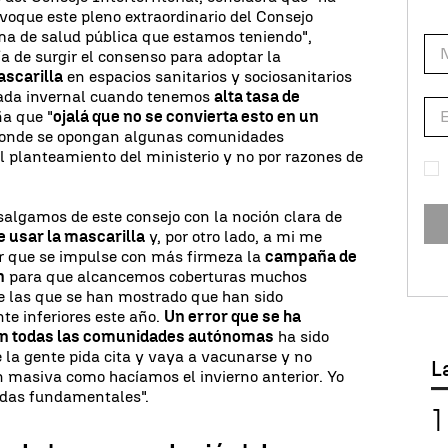
nvoque este pleno extraordinario del Consejo
ema de salud pública que estamos teniendo",
a de surgir el consenso para adoptar la
ascarilla
en espacios sanitarios y sociosanitarios
ada invernal cuando tenemos
alta tasa de
ña que "
ojalá que no se convierta esto en un
onde se opongan algunas comunidades
 planteamiento del ministerio y no por razones de
salgamos de este consejo con la noción clara de
e usar la mascarilla
y, por otro lado, a mi me
er que se impulse con más firmeza la
campaña de
n
para que alcancemos coberturas muchos
e las que se han mostrado que han sido
e inferiores este año.
Un error que se ha
n todas las comunidades autónomas
ha sido
 la gente pida cita y vaya a vacunarse y no
L
n masiva como hacíamos el invierno anterior. Yo
idas fundamentales".