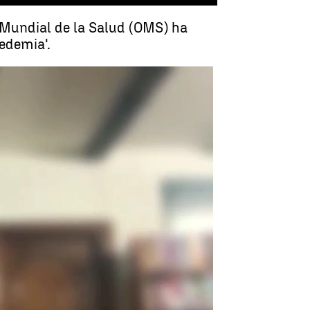
n Mundial de la Salud (OMS) ha
ledemia'.
 la saturación por la tripledemia |
Antena 3 Noticias