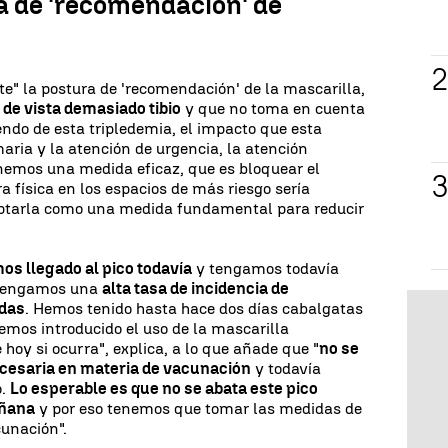
a de 'recomendación' de
te" la postura de 'recomendación' de la mascarilla,
 de vista demasiado tibio
y que no toma en cuenta
ndo de esta tripledemia, el impacto que esta
aria y la atención de urgencia, la atención
tenemos una medida eficaz, que es bloquear el
a física en los espacios de más riesgo sería
optarla como una medida fundamental para reducir
.
os llegado al pico todavía
y tengamos todavía
 tengamos una
alta tasa de incidencia de
udas
. Hemos tenido hasta hace dos días cabalgatas
emos introducido el uso de la mascarilla
y si ocurra", explica, a lo que añade que "
no se
ecesaria en materia de vacunación
y todavía
o.
Lo esperable es que no se abata este pico
añana
y por eso tenemos que tomar las medidas de
cunación".