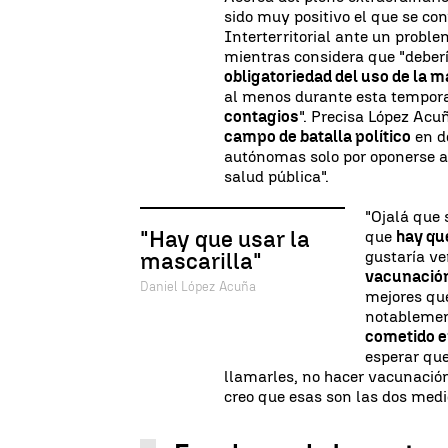
sido muy positivo el que se co
Interterritorial ante un probl
mientras considera que "deberí
obligatoriedad del uso de la m
al menos durante esta tempor
contagios
". Precisa López Acu
campo de batalla político
en d
autónomas solo por oponerse al
salud pública".
"Ojalá que 
"Hay que usar la
que
hay qu
gustaría v
mascarilla"
vacunació
Daniel López Acuña
mejores qu
notablement
cometido e
esperar que
llamarles, no hacer vacunació
creo que esas son las dos med