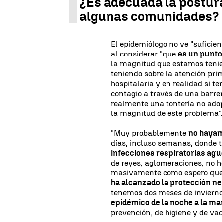
¿Es adecuada la postur
algunas comunidades?
El epidemiólogo no ve "suficien
al considerar "que
es un punto
la magnitud que estamos tenie
teniendo sobre la atención prim
hospitalaria y en realidad si 
contagio a través de una barrer
realmente una tontería no ad
la magnitud de este problema"
"Muy probablemente
no hayam
días, incluso semanas, donde
infecciones respiratorias ag
de reyes, aglomeraciones, no h
masivamente como espero que ho
ha alcanzado la protección n
tenemos dos meses de inviern
epidémico de la noche a la m
prevención, de higiene y de va