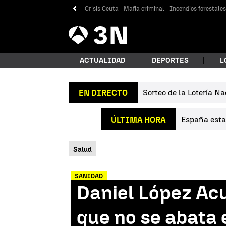
Crisis Ceuta
Mafia criminal
Incendios forestale
Antena
Noticias
3
ACTUALIDAD
DEPORTES
L
Sorteo de la Lotería Na
EN DIRECTO
¿Qué
España estab
ÚLTIMA HORA
Salud
SANIDAD
Daniel López Acu
Bus
que no se abata 