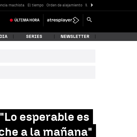
encia machista
El tiempo
Orden de alejamiento
Messi
ÚLTIMA
HORA
DIA
SERIES
NEWSLETTER
 "Lo esperable es
oche a la mañana"