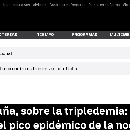
s
Juan Jesús Vivas
Vivienda
Controles en fronteras
Detención en Palma
Viol
OTERÍAS
TIEMPO
PROGRAMAS
MULTIME
cional
 estás buscando?
lece controles fronterizos con Italia
ña, sobre la tripledemia:
car
el pico epidémico de la n