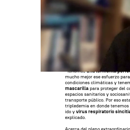
Publicado:
08 de enero de 2024, 10:27
Este lunes se ha reunido el
Con
tras la petición de la ministra 
con las comunidades autónomas
repunte de
virus respiratorio
hospitalarias y los centros de
Acuña
, epidemiólogo y exdire
la Salud (OMS) ha estado en d
Sánchez para analizar la situa
"Tenemos
una tormenta perfe
mucho mejor ese esfuerzo para
condiciones climáticas y tene
mascarilla
para proteger del c
espacios sanitarios y sociosan
transporte público. Por eso e
tripledemia en donde tenemo
ido y
virus respiratorio sinciti
explicado.
Acerca del pleno extraordinario