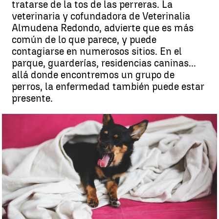
tratarse de la tos de las perreras. La
veterinaria y cofundadora de Veterinalia
Almudena Redondo, advierte que es más
común de lo que parece, y puede
contagiarse en numerosos sitios. En el
parque, guarderías, residencias caninas...
allá donde encontremos un grupo de
perros, la enfermedad también puede estar
presente.
NO PUBLICAR Mucho cuidado si este verano escuchas a tu perro
toser: podría ser la tos de las perreras |
Pexels
Paula Hidalgo
Publicado:
07 de agosto de 2025, 15:00