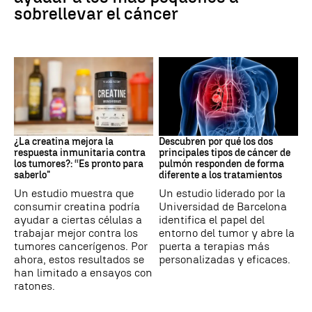
sobrellevar el cáncer
Suplementos deportivos
Cáncer de pulmón
¿La creatina mejora la
Descubren por qué los dos
respuesta inmunitaria contra
principales tipos de cáncer de
los tumores?: “Es pronto para
pulmón responden de forma
saberlo"
diferente a los tratamientos
Un estudio muestra que
Un estudio liderado por la
consumir creatina podría
Universidad de Barcelona
ayudar a ciertas células a
identifica el papel del
trabajar mejor contra los
entorno del tumor y abre la
tumores cancerígenos. Por
puerta a terapias más
ahora, estos resultados se
personalizadas y eficaces.
han limitado a ensayos con
ratones.