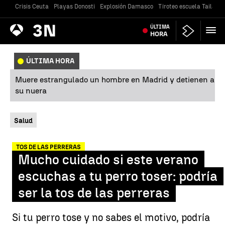
Crisis Ceuta
Playas Donosti
Explosión Damasco
Tiroteo escuela Tailandi
Antena
ÚLTIMA
Noticias
3
HORA
ÚLTIMA HORA
Muere estrangulado un hombre en Madrid y detienen a
su nuera
Salud
TOS DE LAS PERRERAS
Mucho cuidado si este verano
escuchas a tu perro toser: podría
ser la tos de las perreras
Si tu perro tose y no sabes el motivo, podría