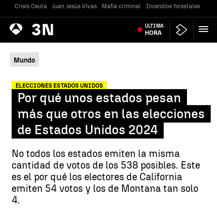
Crisis Ceuta
Juan Jesús Vivas
Mafia criminal
Incendios forestales
Vivi
Antena
ÚLTIMA
Noticias
3
HORA
Mundo
ELECCIONES ESTADOS UNIDOS
Por qué unos estados pesan
más que otros en las elecciones
de Estados Unidos 2024
No todos los estados emiten la misma
cantidad de votos de los 538 posibles. Este
es el por qué los electores de California
emiten 54 votos y los de Montana tan solo
4.