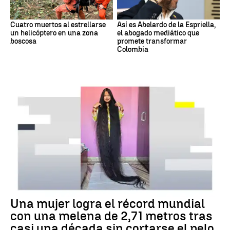
Cuatro muertos al estrellarse
Así es Abelardo de la Espriella,
un helicóptero en una zona
el abogado mediático que
boscosa
promete transformar
Colombia
RÉCORD GUINNESS
Una mujer logra el récord mundial
con una melena de 2,71 metros tras
casi una década sin cortarse el pelo