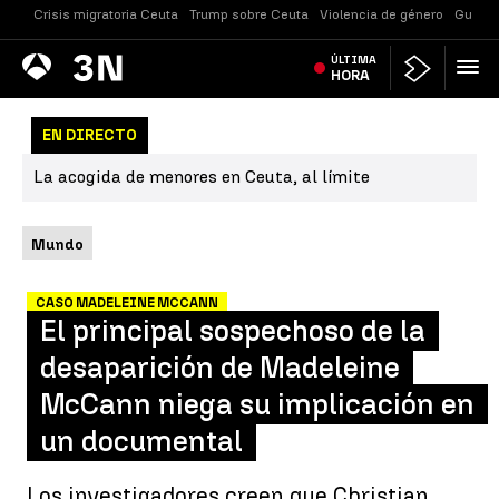
Crisis migratoria Ceuta
Trump sobre Ceuta
Violencia de género
Guerra
Antena
ÚLTIMA
Noticias
3
HORA
EN DIRECTO
La acogida de menores en Ceuta, al límite
Mundo
CASO MADELEINE MCCANN
El principal sospechoso de la
desaparición de Madeleine
McCann niega su implicación en
un documental
Los investigadores creen que Christian