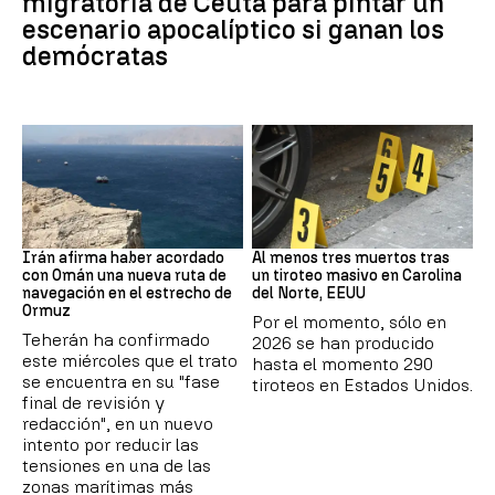
migratoria de Ceuta para pintar un
escenario apocalíptico si ganan los
demócratas
Ormuz
Tiroteo
Irán afirma haber acordado
Al menos tres muertos tras
con Omán una nueva ruta de
un tiroteo masivo en Carolina
navegación en el estrecho de
del Norte, EEUU
Ormuz
Por el momento, sólo en
Teherán ha confirmado
2026 se han producido
este miércoles que el trato
hasta el momento 290
se encuentra en su "fase
tiroteos en Estados Unidos.
final de revisión y
redacción", en un nuevo
intento por reducir las
tensiones en una de las
zonas marítimas más