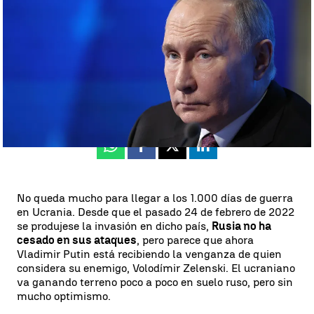
Rusia amenaza con cambiar su doctrina nuclear |
EFE
Zaira González
Publicado:
05 de septiembre de 2024, 18:05
Whatsapp
Facebook
X
Linkedin
No queda mucho para llegar a los 1.000 días de guerra
en Ucrania. Desde que el pasado 24 de febrero de 2022
se produjese la invasión en dicho país,
Rusia no ha
cesado en sus ataques
, pero parece que ahora
Vladimir Putin está recibiendo la venganza de quien
considera su enemigo, Volodímir Zelenski. El ucraniano
va ganando terreno poco a poco en suelo ruso, pero sin
mucho optimismo.