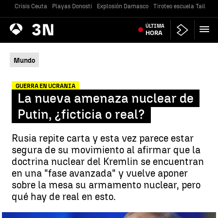
Crisis Ceuta
Playas Donosti
Explosión Damasco
Tiroteo escuela Tailandi
Antena
ÚLTIMA
Noticias
3
HORA
Mundo
GUERRA EN UCRANIA
La nueva amenaza nuclear de
Putin, ¿ficticia o real?
Rusia repite carta y esta vez parece estar
segura de su movimiento al afirmar que la
doctrina nuclear del Kremlin se encuentran
en una "fase avanzada" y vuelve aponer
sobre la mesa su armamento nuclear, pero
qué hay de real en esto.