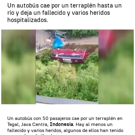
Un autobús cae por un terraplén hasta un
río y deja un fallecido y varios heridos
hospitalizados.
Un autobús se sale de la carretera y cae a un río |
Antena 3 Noticias
Rosario Miñano
Publicado:
08 de mayo de 2023, 09:35
Whatsapp
Facebook
X
Linkedin
Un autobús con 50 pasajeros cae por un terraplén en
Tegal, Java Centra,
Indonesia
. Hay al menos un
fallecido y varios heridos, algunos de ellos han tenido