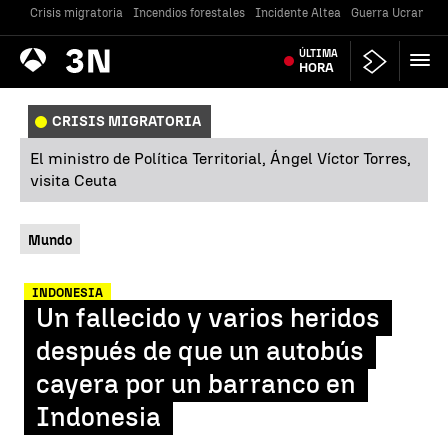
Crisis migratoria
Incendios forestales
Incidente Altea
Guerra Ucrania
Antena
ÚLTIMA
Noticias
3
HORA
CRISIS MIGRATORIA
El ministro de Política Territorial, Ángel Víctor Torres,
visita Ceuta
Mundo
INDONESIA
Un fallecido y varios heridos
después de que un autobús
cayera por un barranco en
Indonesia