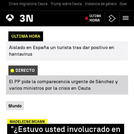
Crisis migratoria Ceuta
Trump sobre Ceuta
Violencia de género
Guerra U
Antena
ÚLTIMA
Noticias
3
HORA
ÚLTIMA HORA
Aislado en España un turista tras dar positivo en
hantavirus
DIRECTO
El PP pide la comparecencia urgente de Sánchez y
varios ministros por la crisis en Ceuta
Mundo
MADELEINE MCANN
"¿Estuvo usted involucrado en