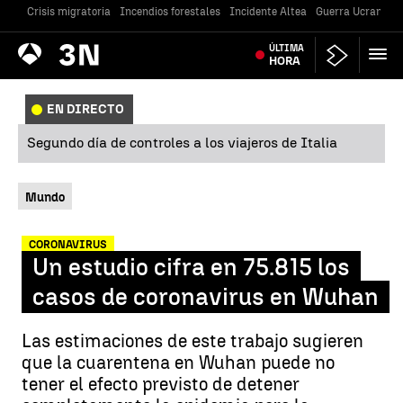
Crisis migratoria
Incendios forestales
Incidente Altea
Guerra Ucrania
Antena
ÚLTIMA
Noticias
3
HORA
EN DIRECTO
Segundo día de controles a los viajeros de Italia
Mundo
CORONAVIRUS
Un estudio cifra en 75.815 los
casos de coronavirus en Wuhan
Las estimaciones de este trabajo sugieren
que la cuarentena en Wuhan puede no
tener el efecto previsto de detener