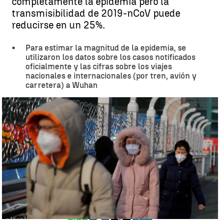
completamente la epidemia pero la
transmisibilidad de 2019-nCoV puede
reducirse en un 25%.
Para estimar la magnitud de la epidemia, se
utilizaron los datos sobre los casos notificados
oficialmente y las cifras sobre los viajes
nacionales e internacionales (por tren, avión y
carretera) a Wuhan
Un estudio cifra en 75.815 los casos de coronavirus en Wuhan |
Antena 3 Noticias
Antena 3 Noticias
Actualizado:
31 de enero de 2020, 21:29
Publicado:
31 de enero de 2020, 19:42