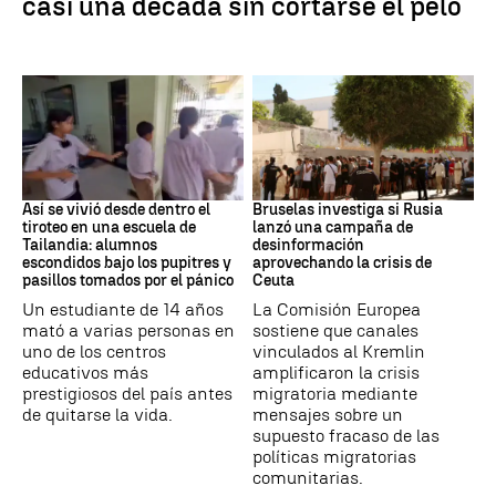
casi una década sin cortarse el pelo
Tiroteo
Desinformación rusa
Así se vivió desde dentro el
Bruselas investiga si Rusia
tiroteo en una escuela de
lanzó una campaña de
Tailandia: alumnos
desinformación
escondidos bajo los pupitres y
aprovechando la crisis de
pasillos tomados por el pánico
Ceuta
Un estudiante de 14 años
La Comisión Europea
mató a varias personas en
sostiene que canales
uno de los centros
vinculados al Kremlin
educativos más
amplificaron la crisis
prestigiosos del país antes
migratoria mediante
de quitarse la vida.
mensajes sobre un
supuesto fracaso de las
políticas migratorias
comunitarias.