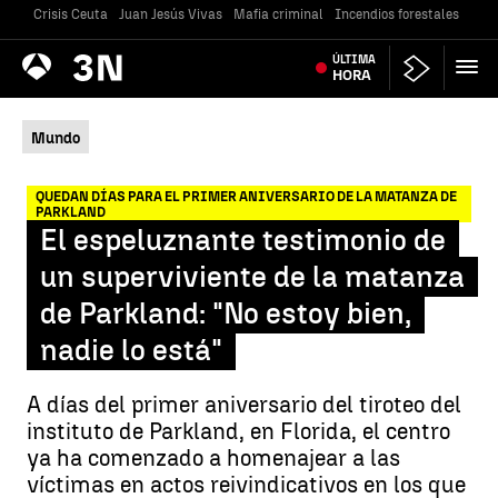
Crisis Ceuta
Juan Jesús Vivas
Mafia criminal
Incendios forestales
Vivi
Antena
ÚLTIMA
Noticias
3
HORA
Mundo
QUEDAN DÍAS PARA EL PRIMER ANIVERSARIO DE LA MATANZA DE
PARKLAND
El espeluznante testimonio de
un superviviente de la matanza
de Parkland: "No estoy bien,
nadie lo está"
A días del primer aniversario del tiroteo del
instituto de Parkland, en Florida, el centro
ya ha comenzado a homenajear a las
víctimas en actos reivindicativos en los que