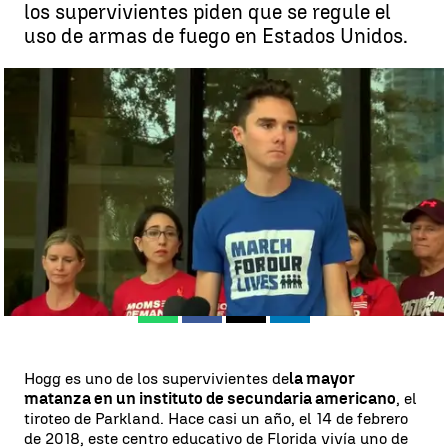
los supervivientes piden que se regule el
uso de armas de fuego en Estados Unidos.
El espeluznante testimonio de un superviviente de la matanza de
Parkland: "No estoy bien, nadie lo está" |
Antena 3 Noticias
Madrid
Antena 3 Noticias
Publicado:
11 de febrero de 2019, 20:50
Whatsapp
Facebook
X
Linkedin
Hogg es uno de los supervivientes de
la mayor
matanza en un instituto de secundaria americano
, el
tiroteo de Parkland. Hace casi un año, el 14 de febrero
de 2018, este centro educativo de Florida vivía uno de