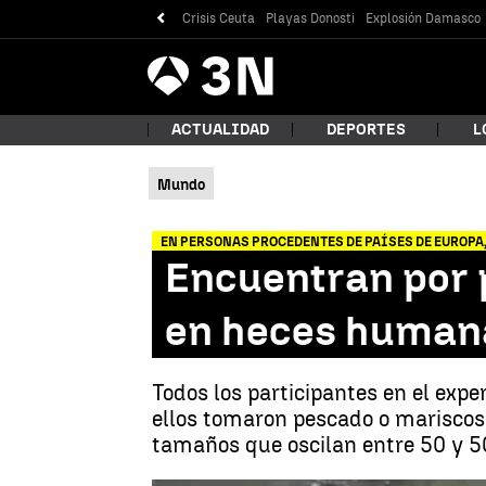
Crisis Ceuta
Playas Donosti
Explosión Damasco
Antena
Noticias
3
ACTUALIDAD
DEPORTES
L
Mundo
¿Qué
EN PERSONAS PROCEDENTES DE PAÍSES DE EUROPA,
Encuentran por 
en heces human
Todos los participantes en el exp
ellos tomaron pescado o mariscos.
tamaños que oscilan entre 50 y 5
Bus