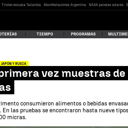
Tiroteo escuela Tailandia
Manifestaciones Argentina
NASA paneles solares
E
OTERÍAS
TIEMPO
PROGRAMAS
MULTIME
 estás buscando?
 JAPÓN Y RUSIA
primera vez muestras de 
as
erimento consumieron alimentos o bebidas envasad
 En las pruebas se encontraron hasta nueve tipos 
00 micras.
car