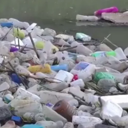
Encuentran por primera vez muestras de micr
Whatsapp
Facebook
X
Linkedin
contrado por primera vez
muestras de
manas
, lo que apunta a que estas diminutas
presentes en la cadena alimentaria, según un