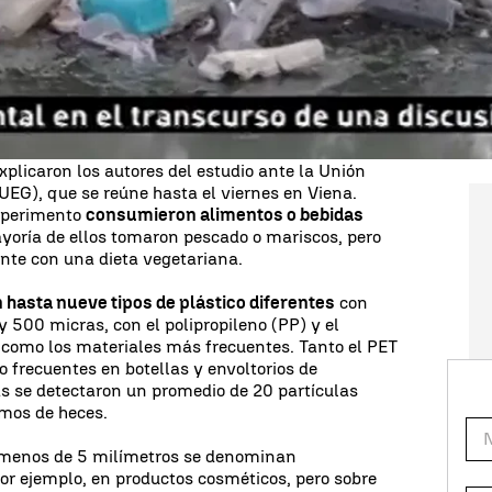
eso médico en Viena. En la investigación,
al de Medio Ambiente de Austria y la Universidad
brieron microplásticos en las ocho personas que
iversos países de Europa, Japón y Rusia.
es y tres hombres de entre 33 y 65 años,
u alimentación durante una semana y luego donaron
plicaron los autores del estudio ante la Unión
UEG), que se reúne hasta el viernes en Viena.
experimento
consumieron alimentos o bebidas
yoría de ellos tomaron pescado o mariscos, pero
nte con una dieta vegetariana.
 hasta nueve tipos de plástico diferentes
con
 500 micras, con el polipropileno (PP) y el
T) como los materiales más frecuentes. Tanto el PET
o frecuentes en botellas y envoltorios de
s se detectaron un promedio de 20 partículas
amos de heces.
e menos de 5 milímetros se denominan
or ejemplo, en productos cosméticos, pero sobre