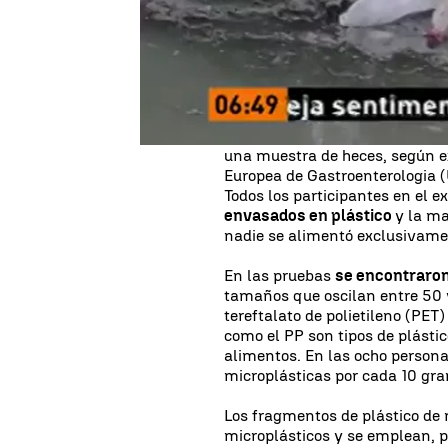
estudio presentado en un congr
realizada por la Agencia Feder
de Medicina de Viena, se descu
participaron, procedentes de d
Los participantes, cinco mujer
escribieron un diario sobre s
una muestra de heces, según ex
Europea de Gastroenterologia (
Todos los participantes en el 
envasados en plástico
y la ma
nadie se alimentó exclusivame
En las pruebas
se encontraron
tamaños que oscilan entre 50 y
tereftalato de polietileno (PE
como el PP son tipos de plástic
alimentos. En las ocho persona
microplásticas por cada 10 gr
Los fragmentos de plástico d
microplásticos y se emplean, p