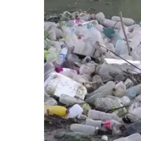
Madrid
Antena 3 Noticias
Publicado:
24 de octubre de 2018, 17:09
Un equipo de científicos ha en
microplásticos en heces hu
partículas podrían estar muy 