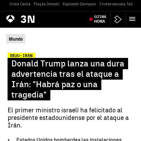
Crisis Ceuta
Playas Donosti
Explosión Damasco
Tiroteo escuela Tailandi
Antena
ÚLTIMA
Noticias
3
HORA
Mundo
EEUU - IRÁN
Donald Trump lanza una dura
advertencia tras el ataque a
Irán: "Habrá paz o una
tragedia"
El primer ministro israelí ha felicitado al
presidente estadounidense por el ataque a
Irán.
Estados Unidos bombardea las instalaciones