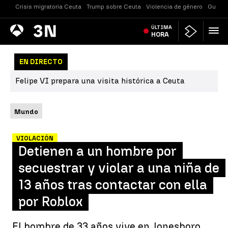
Crisis migratoria Ceuta
Trump sobre Ceuta
Violencia de género
Guerra
Antena
ÚLTIMA
Noticias
3
HORA
EN DIRECTO
Felipe VI prepara una visita histórica a Ceuta
Mundo
VIOLACIÓN
Detienen a un hombre por
secuestrar y violar a una niña de
13 años tras contactar con ella
por Roblox
El hombre de 33 años vive en Jonesboro