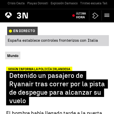
Crisis Ceuta
Playas Donosti
Explosión Damasco
Tiroteo escuela Tailandi
Antena
ÚLTIMA
Noticias
3
HORA
EN DIRECTO
España establece controles fronterizos con Italia
Mundo
SEGÚN INFORMA LA POLICÍA IRLANDESA
Detenido un pasajero de
Ryanair tras correr por la pista
de despegue para alcanzar su
vuelo
El hombre había llegado tarde a la puerta