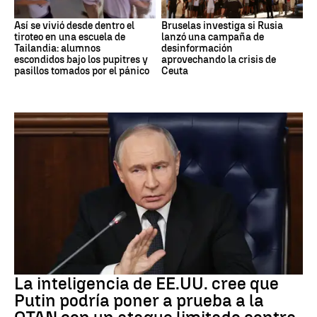
Así se vivió desde dentro el
Bruselas investiga si Rusia
tiroteo en una escuela de
lanzó una campaña de
Tailandia: alumnos
desinformación
escondidos bajo los pupitres y
aprovechando la crisis de
pasillos tomados por el pánico
Ceuta
OTAN
La inteligencia de EE.UU. cree que
Putin podría poner a prueba a la