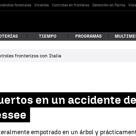
ncendios forestales
Vivienda
Controles en fronteras
Detención en Palma
Viol
OTERÍAS
TIEMPO
PROGRAMAS
MULTIME
roles fronterizos con Italia
 estás buscando?
uertos en un accidente d
essee
car
teralmente empotrado en un árbol y prácticamente