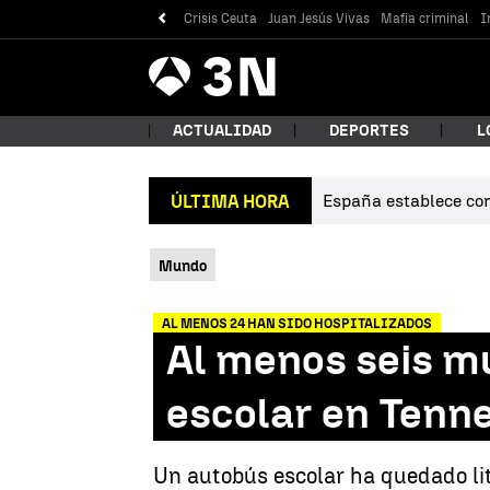
Crisis Ceuta
Juan Jesús Vivas
Mafia criminal
I
Antena
Noticias
3
ACTUALIDAD
DEPORTES
L
España establece cont
ÚLTIMA HORA
¿Qué
Mundo
AL MENOS 24 HAN SIDO HOSPITALIZADOS
Al menos seis m
escolar en Tenn
Bus
Un autobús escolar ha quedado li