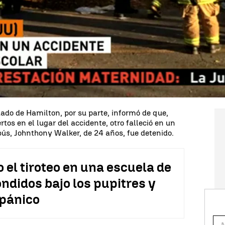
nado contra un árbol en Chattanooga (Tennessee,
só al menos seis muertos, informó la Policía
5 niños, con
edades comprendidas entre los 4 y
s 24 fueron trasladados a hospitales cercanos tras
15.30 hora local, cuando por causas que se
obús perdió el control del vehículo y colisionó
estiga un exceso de velocidad como posible
ndado de Hamilton, por su parte, informó de que,
os en el lugar del accidente, otro falleció en un
bús, Johnthony Walker, de 24 años, fue detenido.
o el tiroteo en una escuela de
ndidos bajo los pupitres y
 pánico