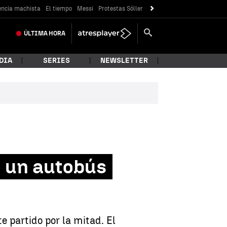
encia machista
El tiempo
Messi
Protestas Sóller
ÚLTIMA
HORA
DIA
SERIES
NEWSLETTER
e un autobús
 partido por la mitad. El