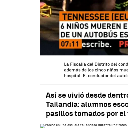
Un autobús escolar ha colisio
EEUU), en un accidente que cau
local. En el autobús viajaban 3
los 11 años,
de los que al meno
el suceso.
El accidente ocurrió hacia las 
desconocen el conductor del aut
contra un árbol. La
Policía inv
causa del siniestro.
La Fiscalía del Distrito del co
además de los cinco niños muert
hospital. El conductor del auto
Así se vivió desde dentr
Tailandia: alumnos esco
pasillos tomados por el