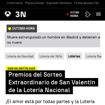
Crisis Ceuta
Playas Donosti
Explosión Damasco
Tiroteo escuela Tailandi
Antena
ÚLTIMA
Noticias
3
HORA
ÚLTIMA HORA
Muere estrangulado un hombre en Madrid y detienen a
su nuera
Lotería de Navidad
Lotería del Niño
Loterías
Lotería Nacio
SAN VALENTÍN 2025
Premios del Sorteo
Extraordinario de San Valentín
de la Lotería Nacional
¡El amor está por todas partes y la Lotería