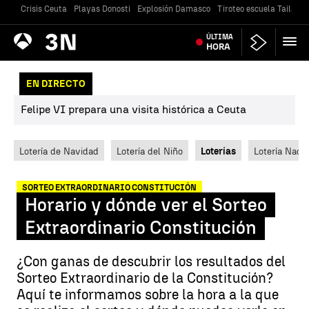
Crisis Ceuta
Playas Donosti
Explosión Damasco
Tiroteo escuela Tailandi
Antena
ÚLTIMA
Noticias
3
HORA
EN DIRECTO
Felipe VI prepara una visita histórica a Ceuta
Lotería de Navidad
Lotería del Niño
Loterías
Lotería Nacio
SORTEO EXTRAORDINARIO CONSTITUCIÓN
Horario y dónde ver el Sorteo
Extraordinario Constitución
¿Con ganas de descubrir los resultados del
Sorteo Extraordinario de la Constitución?
Aquí te informamos sobre la hora a la que