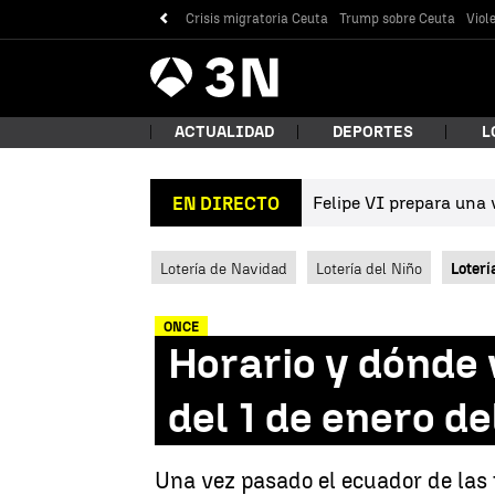
Crisis migratoria Ceuta
Trump sobre Ceuta
Viol
Antena
Noticias
3
ACTUALIDAD
DEPORTES
L
Felipe VI prepara una v
EN DIRECTO
¿Qué
Lotería de Navidad
Lotería del Niño
Loterí
ONCE
Horario y dónde 
del 1 de enero d
Bus
Una vez pasado el ecuador de las 