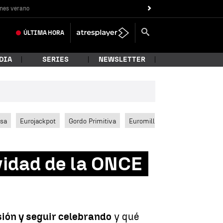
nes verano
ÚLTIMA
HORA
DIA
SERIES
NEWSLETTER
ssa
Eurojackpot
Gordo Primitiva
Euromillones
vidad de la ONCE
sión y seguir celebrando
y qué