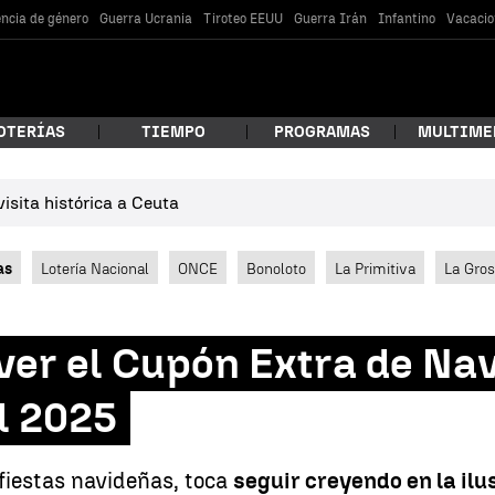
encia de género
Guerra Ucrania
Tiroteo EEUU
Guerra Irán
Infantino
Vacacio
OTERÍAS
TIEMPO
PROGRAMAS
MULTIME
isita histórica a Ceuta
 estás buscando?
as
Lotería Nacional
ONCE
Bonoloto
La Primitiva
La Gro
ver el Cupón Extra de Na
el 2025
car
fiestas navideñas, toca
seguir creyendo en la ilu