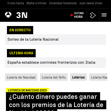
Crisis Ceuta
Mafia criminal
Incendios forestales
Juan Jesús Vivas
Vivi
Antena
ÚLTIMA
Noticias
3
HORA
EN DIRECTO
Sorteo de la Lotería Nacional
ÚLTIMA HORA
España establece controles fronterizos con Italia
Lotería de Navidad
Lotería del Niño
Loterías
Lotería Nacio
LOTERÍA DE NAVIDAD 2023
¿Cuánto dinero puedes ganar
con los premios de la Lotería de