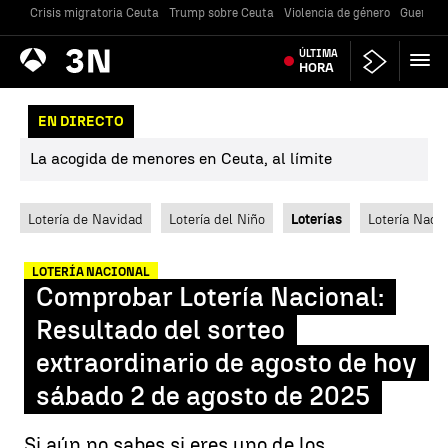
Crisis migratoria Ceuta
Trump sobre Ceuta
Violencia de género
Guerra U
Antena
ÚLTIMA
Noticias
3
HORA
EN DIRECTO
La acogida de menores en Ceuta, al límite
Lotería de Navidad
Lotería del Niño
Loterías
Lotería Nacio
LOTERÍA NACIONAL
Comprobar Lotería Nacional:
Resultado del sorteo
extraordinario de agosto de hoy
sábado 2 de agosto de 2025
Si aún no sabes si eres uno de los