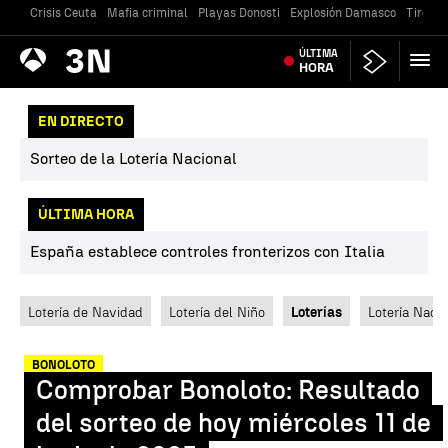
Crisis Ceuta
Mafia criminal
Playas Donosti
Explosión Damasco
Tiroteo
Antena
ÚLTIMA
Noticias
3
HORA
EN DIRECTO
Sorteo de la Lotería Nacional
ÚLTIMA HORA
España establece controles fronterizos con Italia
Lotería de Navidad
Lotería del Niño
Loterías
Lotería Nacio
BONOLOTO
Comprobar Bonoloto: Resultado
del sorteo de hoy miércoles 11 de