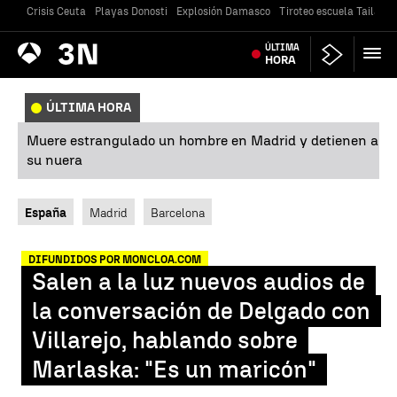
Crisis Ceuta
Playas Donosti
Explosión Damasco
Tiroteo escuela Tailandi
Antena
ÚLTIMA
Noticias
3
HORA
ÚLTIMA HORA
Muere estrangulado un hombre en Madrid y detienen a
su nuera
España
Madrid
Barcelona
DIFUNDIDOS POR MONCLOA.COM
Salen a la luz nuevos audios de
la conversación de Delgado con
Villarejo, hablando sobre
Marlaska: "Es un maricón"