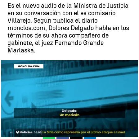
Es el nuevo audio de la Ministra de Justicia
en su conversación con el ex comisario
Villarejo. Según publica el diario
moncloa.com, Dolores Delgado habla en los
términos de su ahora compañero de
gabinete, el juez Fernando Grande
Marlaska.
Salen a la luz nuevos audios de la conversación de Delgado con
Villarejo, hablando sobre Marlaska: "Es un maricón" |
antena3noticias.com
Madrid
Antena 3 Noticias
Actualizado:
25 de septiembre de 2018, 08:53
Publicado:
25 de septiembre de 2018, 08:49