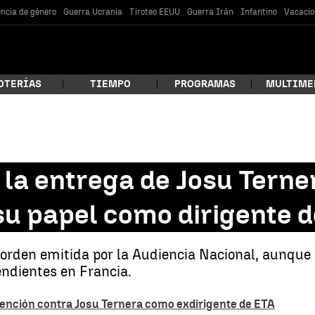
encia de género
Guerra Ucrania
Tiroteo EEUU
Guerra Irán
Infantino
Vacacio
OTERÍAS
TIEMPO
PROGRAMAS
MULTIME
 estás buscando?
 la entrega de Josu Tern
su papel como dirigente 
roorden emitida por la Audiencia Nacional, aunqu
ndientes en Francia.
car
tención contra Josu Ternera como exdirigente de ETA