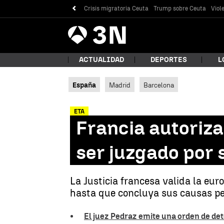
Crisis migratoria Ceuta
Trump sobre Ceuta
Viol
Antena
Noticias
3
ACTUALIDAD
DEPORTES
L
España
Madrid
Barcelona
¿Qué
ETA
Francia autoriza
ser juzgado por 
La Justicia francesa valida la eu
hasta que concluya sus causas pe
Bus
El juez Pedraz emite una orden de de