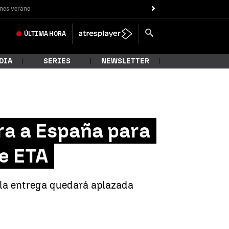
nes verano
ÚLTIMA
HORA
DIA
SERIES
NEWSLETTER
era a España para
de ETA
e la entrega quedará aplazada