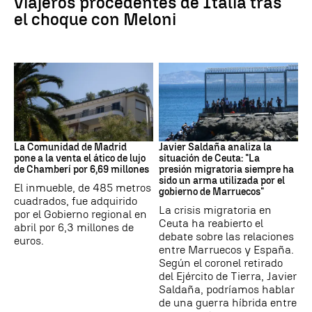
viajeros procedentes de Italia tras
el choque con Meloni
Ático Ayuso
Crisis migratoria Ceuta
La Comunidad de Madrid
Javier Saldaña analiza la
pone a la venta el ático de lujo
situación de Ceuta: "La
de Chamberí por 6,69 millones
presión migratoria siempre ha
sido un arma utilizada por el
El inmueble, de 485 metros
gobierno de Marruecos"
cuadrados, fue adquirido
La crisis migratoria en
por el Gobierno regional en
Ceuta ha reabierto el
abril por 6,3 millones de
debate sobre las relaciones
euros.
entre Marruecos y España.
Según el coronel retirado
del Ejército de Tierra, Javier
Saldaña, podríamos hablar
de una guerra híbrida entre