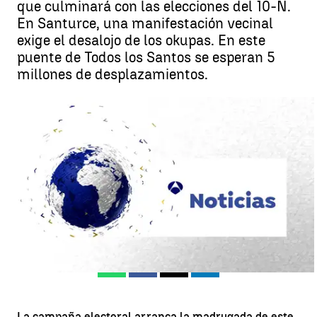
que culminará con las elecciones del 10-N.
En Santurce, una manifestación vecinal
exige el desalojo de los okupas. En este
puente de Todos los Santos se esperan 5
millones de desplazamientos.
Consulta las últimas noticias de hoy jueves 31 de octubre de 2019 |
Antena 3 Noticias
Madrid
Antena 3 Noticias
Publicado:
31 de octubre de 2019, 09:33
Whatsapp
Facebook
X
Linkedin
La campaña electoral arranca la madrugada de este