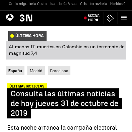
Crisis migratoria Ceuta
Juan Jesús Vivas
Crisis ferroviaria
Heridos Caste
Antena
ÚLTIMA
Noticias
3
HORA
ÚLTIMA HORA
Al menos 111 muertos en Colombia en un terremoto de
magnitud 7,4
España
Madrid
Barcelona
ÚLTIMAS NOTICIAS
Consulta las últimas noticias
de hoy jueves 31 de octubre de
2019
Esta noche arranca la campaña electoral