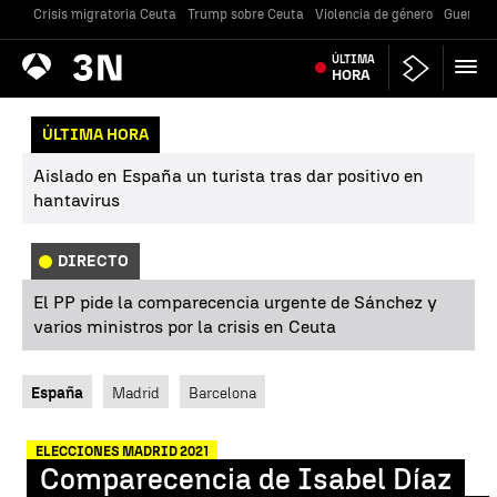
Crisis migratoria Ceuta
Trump sobre Ceuta
Violencia de género
Guerra U
Antena
ÚLTIMA
Noticias
3
HORA
ÚLTIMA HORA
Aislado en España un turista tras dar positivo en
hantavirus
DIRECTO
El PP pide la comparecencia urgente de Sánchez y
varios ministros por la crisis en Ceuta
España
Madrid
Barcelona
ELECCIONES MADRID 2021
Comparecencia de Isabel Díaz