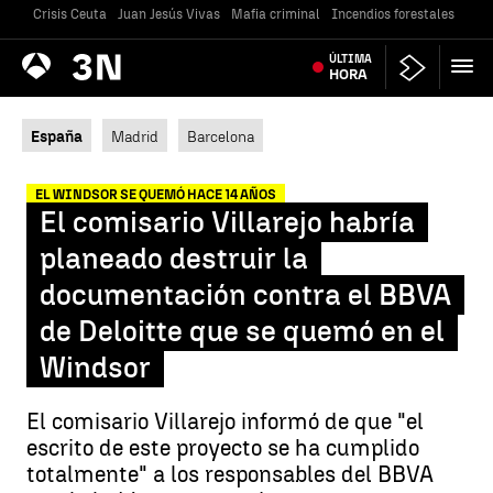
Crisis Ceuta
Juan Jesús Vivas
Mafia criminal
Incendios forestales
Vivi
Antena
ÚLTIMA
Noticias
3
HORA
España
Madrid
Barcelona
EL WINDSOR SE QUEMÓ HACE 14 AÑOS
El comisario Villarejo habría
planeado destruir la
documentación contra el BBVA
de Deloitte que se quemó en el
Windsor
El comisario Villarejo informó de que "el
escrito de este proyecto se ha cumplido
totalmente" a los responsables del BBVA