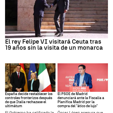
Crisis Migratoria
El rey Felipe VI visitará Ceuta tras
19 años sin la visita de un monarca
CRISIS MIGRATORIA
PSOE MADRID
España decide restablecer los
El PSOE de Madrid
controles fronterizos después
denunciará ante la Fiscalía a
de que Italia rechazase el
Planifica Madrid por la
ultimátum
compra del "ático de lujo"
El Gobierno ha calificado la
Óscar López asegura que