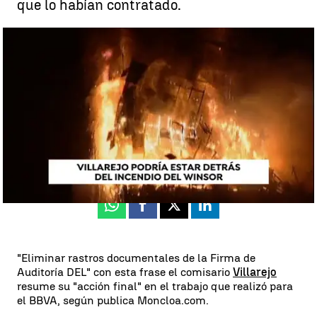
que lo habían contratado.
El comisario Villarejo habría planeado destruir la documentación
contra el BBVA de Deloitte que se quemó en el Windsor |
Antena 3
Noticias
Madrid
Antena 3 Noticias
Publicado:
12 de febrero de 2019, 11:32
Whatsapp
Facebook
X
Linkedin
"Eliminar rastros documentales de la Firma de
Auditoría DEL" con esta frase el comisario
Villarejo
resume su "acción final" en el trabajo que realizó para
el BBVA, según publica Moncloa.com.