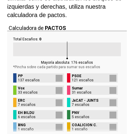
izquierdas y derechas, utiliza nuestra
calculadora de pactos.
Calculadora de
PACTOS
Total Escaños:
0
Mayoría absoluta:
176
escaños
*Pincha sobre cada partido para sumar sus
escaños
PP
PSOE
137 escaños
121 escaños
Vox
Sumar
33 escaños
31 escaños
ERC
JxCAT - JUNTS
7 escaños
7 escaños
EH BILDU
PNV
6 escaños
5 escaños
BNG
COALICIÓN C.
1 escaño
1 escaño