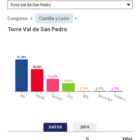
Congreso
Castilla y León
Torre Val de San Pedro
41,08%
28,68%
16,27%
10,85%
0,77%
0,77%
0,77%
PP
PSOE
Sumar
Vox
3EA
Recortes
PUM+J
DATOS
2019
%
Votos