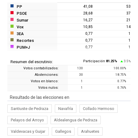
PP
41,08
53
PSOE
28,68
37
Sumar
16,27
21
Vox
10,85
14
3EA
0,77
1
Recortes
0,77
1
PUM+J
0,77
1
Participación
81.25
%
3.5
Resumen del escrutinio:
%
Votos contabilizados:
130
100.00
%
Abstenciones:
30
18.75
%
Votos en blanco:
1
0.77
%
Votos nulos:
1
0.76
%
Resultado de las elecciones en
Santiuste de Pedraza
Navafría
Collado Hermoso
Pelayos del Arroyo
Aldealengua de Pedraza
Valdevacas y Guijar
Gallegos
Arahuetes