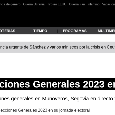
ncia de género
Guerra Ucrania
Tiroteo EEUU
Guerra Irán
Infantino
Vacacion
OTERÍAS
TIEMPO
PROGRAMAS
MULTIME
cia urgente de Sánchez y varios ministros por la crisis en Ceu
 estás buscando?
cciones Generales 2023 
iones generales en Muñoveros, Segovia en directo y
ar
Elecciones Generales 2023 en su jornada electoral