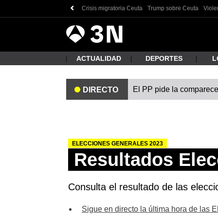
Crisis migratoria Ceuta
Trump sobre Ceuta
Viole
Antena
Noticias
3
ACTUALIDAD
DEPORTES
L
El PP pide la comparecen
DIRECTO
¿Qué
ELECCIONES GENERALES 2023
Resultados Ele
Consulta el resultado de las elecc
Busc
Sigue en directo la última hora de las 