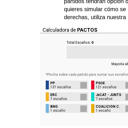
partidos tendrán opción d
quieres simular cómo se d
derechas, utiliza nuestra
Calculadora de
PACTOS
Total Escaños:
0
Mayoría a
*Pincha sobre cada partido para sumar sus
escaño
PP
PSOE
137 escaños
121 escaños
ERC
JxCAT - JUNTS
7 escaños
7 escaños
BNG
COALICIÓN C.
1 escaño
1 escaño