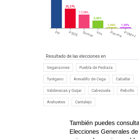
25,27%
17,58%
9,89%
1,09%
1,09%
PP
PSOE
Sumar
Vox
Pacma
PUM+J
Resultado de las elecciones en
Veganzones
Puebla de Pedraza
Turégano
Arevalillo de Cega
Caballar
Valdevacas y Guijar
Cabezuela
Rebollo
Arahuetes
Cantalejo
También puedes consultar
Elecciones Generales de 