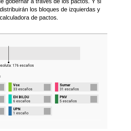
e gobernar a través de los pactos. Y si
istribuirán los bloques de izquierdas y
 calculadora de pactos.
bsoluta:
176
escaños
s
Vox
Sumar
33 escaños
31 escaños
EH BILDU
PNV
6 escaños
5 escaños
UPN
1 escaño