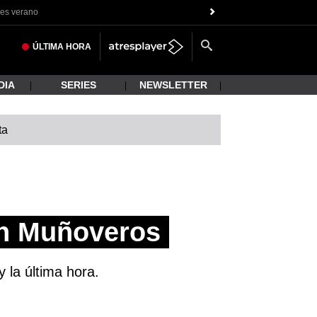
es verano
ÚLTIMA
HORA
DIA
SERIES
NEWSLETTER
ta
en Muñoveros
 la última hora.