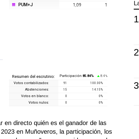
L
PUM+J
1,09
1
Participación
85.84
%
8.4
Resumen del escrutinio:
%
Votos contabilizados:
91
100.00
%
Abstenciones:
15
14.15
%
Votos en blanco:
0
0
%
Votos nulos:
0
0
%
 en directo quién es el ganador de las
2023 en Muñoveros, la participación, los