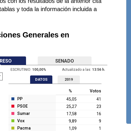
 con los resultados de la anterior cita
 tablas y toda la información incluida a
ciones Generales en
RESO
SENADO
ESCRUTINIO:
100,00
%
Actualizado a las:
13:56 h.
DATOS
2019
%
Votos
PP
45,05
41
PSOE
25,27
23
Sumar
17,58
16
Vox
9,89
9
Pacma
1,09
1