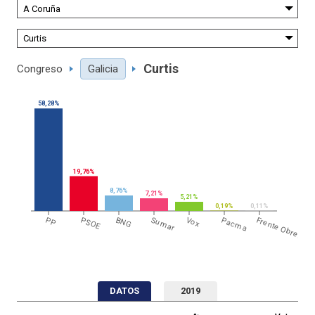
Curtis
Congreso
Galicia
58,28%
19,76%
8,76%
7,21%
5,21%
0,19%
0,11%
PP
PSOE
BNG
Sumar
Vox
Pacma
Frente Obrero
DATOS
2019