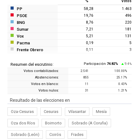
%
Votos
PP
58,28
1.463
PSOE
19,76
496
BNG
8,76
220
Sumar
7,21
181
Vox
5,21
131
Pacma
0,19
5
Frente Obrero
0,11
3
Participación
74.82
%
9.4
Resumen del escrutinio:
%
Votos contabilizados:
2.541
100.00
%
Abstenciones:
855
25.17
%
Votos en blanco:
11
0.43
%
Votos nulos:
31
1.21
%
Resultado de las elecciones en
Oza-Cesuras
Cesuras
Vilasantar
Mesía
Oza dos Ríos
Boimorto
Sobrado (A Coruña)
Sobrado (León)
Coirós
Frades