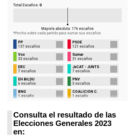
Total Escaños:
0
Mayoría absoluta:
176
escaños
*Pincha sobre cada partido para sumar sus
escaños
PP
PSOE
137 escaños
121 escaños
Vox
Sumar
33 escaños
31 escaños
ERC
JxCAT - JUNTS
7 escaños
7 escaños
EH BILDU
PNV
6 escaños
5 escaños
BNG
COALICIÓN C.
1 escaño
1 escaño
UPN
1 escaño
Consulta el resultado de las
Elecciones Generales 2023
en: