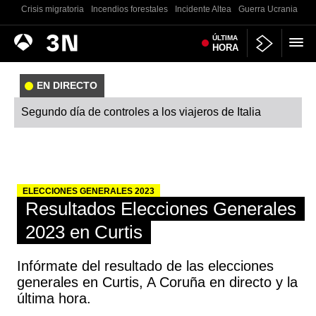
Crisis migratoria
Incendios forestales
Incidente Altea
Guerra Ucrania
Co
Antena
ÚLTIMA
Noticias
HORA
3
EN DIRECTO
Segundo día de controles a los viajeros de Italia
ELECCIONES GENERALES 2023
Resultados Elecciones Generales
2023 en Curtis
Infórmate del resultado de las elecciones
generales en Curtis, A Coruña en directo y la
última hora.