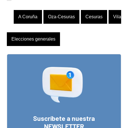
A Coruña
Oza-Cesuras
Cesuras
Vilasan
Elecciones generales
Suscríbete a nuestra
NEWSLETTER