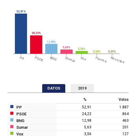
52,91%
24,22%
12,98%
5,63%
3,56%
0,08%
0,05%
PP
PSOE
BNG
Sumar
Vox
Pacma
Recortes
DATOS
2019
%
Votos
PP
52,91
1.887
PSOE
24,22
864
BNG
12,98
463
Sumar
5,63
201
Vox
3,56
127