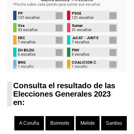
*Pincha sobre cada partido para sumar sus
escaños
PP
PSOE
137 escaños
121 escaños
Vox
Sumar
33 escaños
31 escaños
ERC
JxCAT - JUNTS
7 escaños
7 escaños
EH BILDU
PNV
6 escaños
5 escaños
BNG
COALICIÓN C.
1 escaño
1 escaño
UPN
1 escaño
Consulta el resultado de las
Elecciones Generales 2023
en:
A Coruña
Boimorto
Melide
Santiso