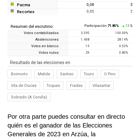
Pacma
0,08
3
Recortes
0,05
2
Participación
71.85
%
13.5
Resumen del escrutinio:
%
Votos contabilizados:
3.595
100.00
%
Abstenciones:
1.408
28.14
%
Votos en blanco:
19
0.53
%
Votos nulos:
29
0.80
%
Resultado de las elecciones en
Boimorto
Melide
Santiso
Touro
O Pino
Vila de Cruces
Toques
Frades
Vilasantar
Sobrado (A Coruña)
Por otra parte puedes consultar en directo
quién es el ganador de las Elecciones
Generales de 2023 en Arzúa, la