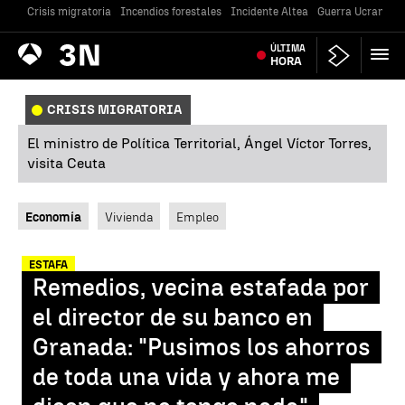
Crisis migratoria
Incendios forestales
Incidente Altea
Guerra Ucrania
Antena
ÚLTIMA
Noticias
3
HORA
CRISIS MIGRATORIA
El ministro de Política Territorial, Ángel Víctor Torres,
visita Ceuta
Economía
Vivienda
Empleo
ESTAFA
Remedios, vecina estafada por
el director de su banco en
Granada: "Pusimos los ahorros
de toda una vida y ahora me