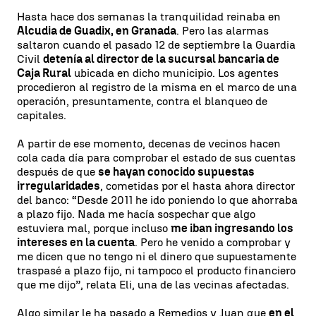
Hasta hace dos semanas la tranquilidad reinaba en
Alcudia de Guadix, en Granada
. Pero las alarmas
saltaron cuando el pasado 12 de septiembre la Guardia
Civil
detenía al director de la sucursal bancaria de
Caja Rural
ubicada en dicho municipio. Los agentes
procedieron al registro de la misma en el marco de una
operación, presuntamente, contra el blanqueo de
capitales.
A partir de ese momento, decenas de vecinos hacen
cola cada día para comprobar el estado de sus cuentas
después de que
se hayan conocido supuestas
irregularidades
, cometidas por el hasta ahora director
del banco: “Desde 2011 he ido poniendo lo que ahorraba
a plazo fijo. Nada me hacía sospechar que algo
estuviera mal, porque incluso
me iban ingresando los
intereses en la cuenta
. Pero he venido a comprobar y
me dicen que no tengo ni el dinero que supuestamente
traspasé a plazo fijo, ni tampoco el producto financiero
que me dijo”, relata Eli, una de las vecinas afectadas.
Algo similar le ha pasado a Remedios y Juan que
en el