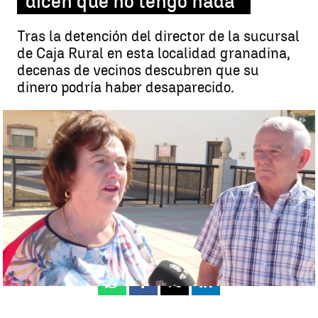
dicen que no tengo nada"
Tras la detención del director de la sucursal
de Caja Rural en esta localidad granadina,
decenas de vecinos descubren que su
dinero podría haber desaparecido.
Estafados por el director de su banco en Guadix |
Antena 3 Noticias
Mayca Sánchez
Publicado:
27 de septiembre de 2024, 16:40
Whatsapp
Facebook
X
Linkedin