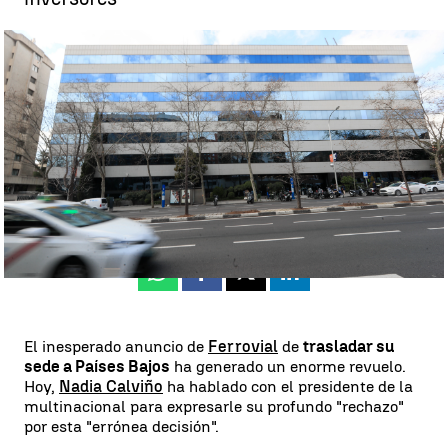
¿Qué supone la marcha de Ferrovial? |
EFE
Rosa María Salcedo
Publicado:
01 de marzo de 2023, 18:11
Whatsapp
Facebook
X
Linkedin
El inesperado anuncio de
Ferrovial
de
trasladar su
sede a Países Bajos
ha generado un enorme revuelo.
Hoy,
Nadia Calviño
ha hablado con el presidente de la
multinacional para expresarle su profundo "rechazo"
por esta "errónea decisión".