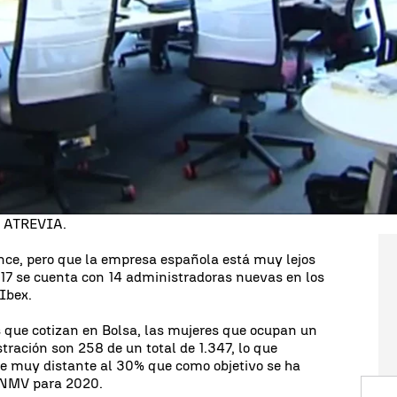
s órganos ejecutivos de las grandes empresas
ato demuestra una doble cara de la presencia de
cisión de las empresas en España.
ue cuentan con un total de 98 organizaciones, 15
n el consejo y 42 de ellas tienen solo una, una
ria Chinchilla, profesora del IESE.
 la empresa forman parte de "Las mujeres en los
izadas", elaborado por la escuela de negocios IESE
n ATREVIA.
nce, pero que la empresa española está muy lejos
017 se cuenta con 14 administradoras nuevas en los
Ibex.
s que cotizan en Bolsa, las mujeres que ocupan un
tración son 258 de un total de 1.347, lo que
je muy distante al 30% que como objetivo se ha
 CNMV para 2020.