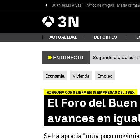
Juan Jesús Vivas
Tráfico de drogas
Mafia crimin
Antena
Noticias
3
ACTUALIDAD
DEPORTES
L
Segundo día de contro
EN DIRECTO
¿Qué
Economía
Vivienda
Empleo
NINGUNA CONSEJERA EN 15 EMPRESAS DEL IBEX
El Foro del Buen
avances en igual
Bus
Se ha aprecia "muy poco movimien