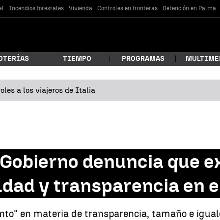
al
Incendios forestales
Vivienda
Controles en fronteras
Detención en Palma
OTERÍAS
TIEMPO
PROGRAMAS
MULTIME
les a los viajeros de Italia
 estás buscando?
 Gobierno denuncia que e
dad y transparencia en e
car
to" en materia de transparencia, tamaño e igual