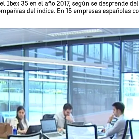
el Ibex 35 en el año 2017, según se desprende de
ompañías del índice. En 15 empresas españolas co
El Foro del Buen Gobierno denuncia que existen pocos avances en
Whatsapp
Facebook
X
Linkedin