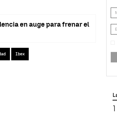
encia en auge para frenar el
dad
Ibex
L