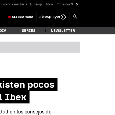
Violencia machista
El tiempo
Messi
Protestas Sóller
Crisis Ceuta
ÚLTIMA
HORA
DIA
SERIES
NEWSLETTER
xisten pocos
l Ibex
dad en los consejos de