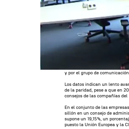
La presencia de la mujer en lo
españolas ronda el 20%. Este d
la mujer en los consejos de de
En las empresas del Ibex 35, q
no cuentan con ninguna mujer e
presencia insuficiente según Nu
Estos datos de desigualdad en
consejos de la es empresas cot
y por el grupo de comunicació
Los datos indican un lento ava
de la paridad, pese a que en 2
consejos de las compañías del 
En el conjunto de las empresa
sillón en un consejo de adminis
supone un 19,15%, un porcenta
puesto la Unión Europea y la