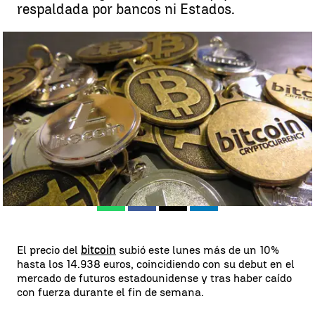
respaldada por bancos ni Estados.
El bitcoin debuta en la bolsa de Chicago ante la desconfianza de
bancos e inversores |
antena3.com
Madrid
Antena 3 Noticias
Publicado:
11 de diciembre de 2017, 08:02
Whatsapp
Facebook
X
Linkedin
El precio del
bitcoin
subió este lunes más de un 10%
hasta los 14.938 euros, coincidiendo con su debut en el
mercado de futuros estadounidense y tras haber caído
con fuerza durante el fin de semana.