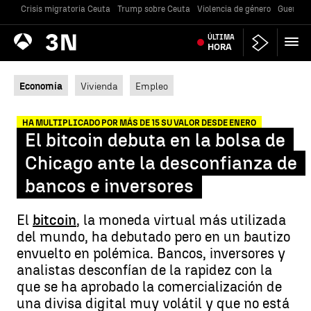
Crisis migratoria Ceuta
Trump sobre Ceuta
Violencia de género
Guerra U
Antena
ÚLTIMA
Noticias
3
HORA
Economía
Vivienda
Empleo
HA MULTIPLICADO POR MÁS DE 15 SU VALOR DESDE ENERO
El bitcoin debuta en la bolsa de
Chicago ante la desconfianza de
bancos e inversores
El
bitcoin
, la moneda virtual más utilizada
del mundo, ha debutado pero en un bautizo
envuelto en polémica. Bancos, inversores y
analistas desconfían de la rapidez con la
que se ha aprobado la comercialización de
una divisa digital muy volátil y que no está