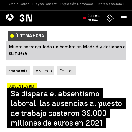
Crisis Ceuta
Playas Donosti
Explosión Damasco
Tiroteo escuela Taila
Antena
ÚLTIMA
Noticias
3
HORA
ÚLTIMA HORA
Muere estrangulado un hombre en Madrid y detienen a
su nuera
Economía
Vivienda
Empleo
ABSENTISMO
Se dispara el absentismo
laboral: las ausencias al puesto
de trabajo costaron 39.000
millones de euros en 2021