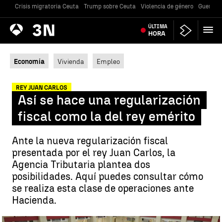
Crisis migratoria Ceuta
Trump sobre Ceuta
Violencia de género
Guerra U
Antena
ÚLTIMA
Noticias
3
HORA
Economía
Vivienda
Empleo
REY JUAN CARLOS
Así se hace una regularización
fiscal como la del rey emérito
Ante la nueva regularización fiscal
presentada por el rey Juan Carlos, la
Agencia Tributaria plantea dos
posibilidades. Aquí puedes consultar cómo
se realiza esta clase de operaciones ante
Hacienda.