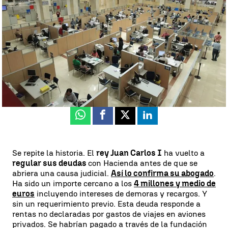
Así se hace una regularización fiscal como la del rey emérito |
EFE
Antena 3 Noticias
Actualizado:
26 de febrero de 2021, 17:56
Publicado:
26 de febrero de 2021, 15:34
Whatsapp
Facebook
X
Linkedin
Se repite la historia. El
rey Juan Carlos I
ha vuelto a
regular sus deudas
con Hacienda antes de que se
abriera una causa judicial.
Así lo confirma su abogado
.
Ha sido un importe cercano a los
4 millones y medio de
euros
incluyendo intereses de demoras y recargos. Y
sin un requerimiento previo. Esta deuda responde a
rentas no declaradas por gastos de viajes en aviones
privados. Se habrían pagado a través de la fundación