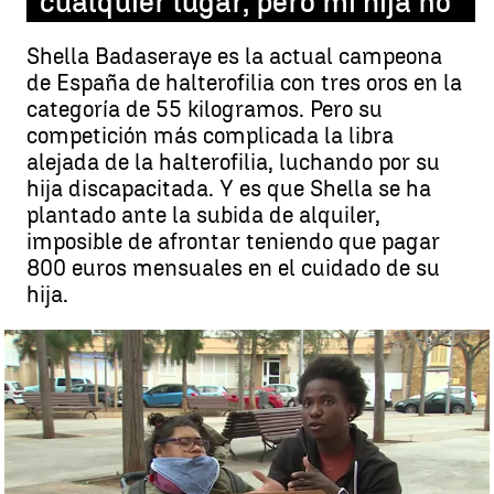
cualquier lugar, pero mi hija no"
Shella Badaseraye es la actual campeona
de España de halterofilia con tres oros en la
categoría de 55 kilogramos. Pero su
competición más complicada la libra
alejada de la halterofilia, luchando por su
hija discapacitada. Y es que Shella se ha
plantado ante la subida de alquiler,
imposible de afrontar teniendo que pagar
800 euros mensuales en el cuidado de su
hija.
Shella Badaseraye, la campeona de halterofilia que lucha por su
hija con discapacidad: "Yo puedo vivir en cualquier lugar, pero mi hija
no" |
HALTEROFILA