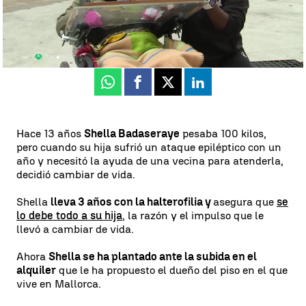
Antena 3 Deportes
Actualizado:
25 de diciembre de 2020, 17:43
Publicado:
25 de diciembre de 2020, 17:36
Whatsapp
Facebook
X
Linkedin
Hace 13 años
Shella Badaseraye
pesaba 100 kilos,
pero cuando su hija sufrió un ataque epiléptico con un
año y necesitó la ayuda de una vecina para atenderla,
decidió cambiar de vida.
Shella
lleva 3 años con la halterofilia y
asegura que
se
lo debe todo a su hija
, la razón y el impulso que le
llevó a cambiar de vida.
Ahora
Shella se ha plantado ante la subida en el
alquiler
que le ha propuesto el dueño del piso en el que
vive en Mallorca.