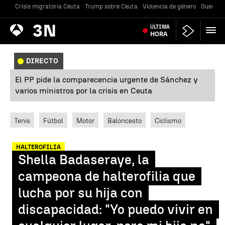
Crisis migratoria Ceuta
Trump sobre Ceuta
Violencia de género
Guerra U
Antena
ÚLTIMA
Noticias
3
HORA
DIRECTO
El PP pide la comparecencia urgente de Sánchez y
varios ministros por la crisis en Ceuta
Tenis
Fútbol
Motor
Baloncesto
Ciclismo
HALTEROFILIA
Shella Badaseraye, la
campeona de halterofilia que
lucha por su hija con
discapacidad: "Yo puedo vivir en