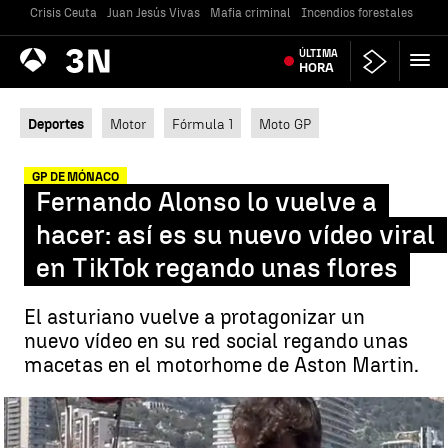
Crisis Ceuta
Juan Jesús Vivas
Mafia criminal
Incendios forestales
Vivi
Antena
ÚLTIMA
Noticias
3
HORA
Deportes
Motor
Fórmula 1
Moto GP
GP DE MÓNACO
Fernando Alonso lo vuelve a
hacer: así es su nuevo vídeo viral
en TikTok regando unas flores
El asturiano vuelve a protagonizar un
nuevo vídeo en su red social regando unas
macetas en el motorhome de Aston Martin.