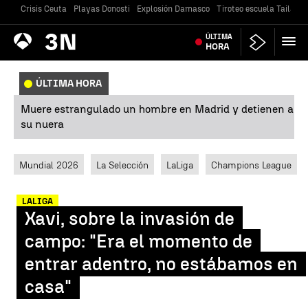
Crisis Ceuta
Playas Donosti
Explosión Damasco
Tiroteo escuela Tailandi
Antena
ÚLTIMA
Noticias
3
HORA
ÚLTIMA HORA
Muere estrangulado un hombre en Madrid y detienen a
su nuera
Mundial 2026
La Selección
LaLiga
Champions League
LALIGA
Xavi, sobre la invasión de
campo: "Era el momento de
entrar adentro, no estábamos en
casa"