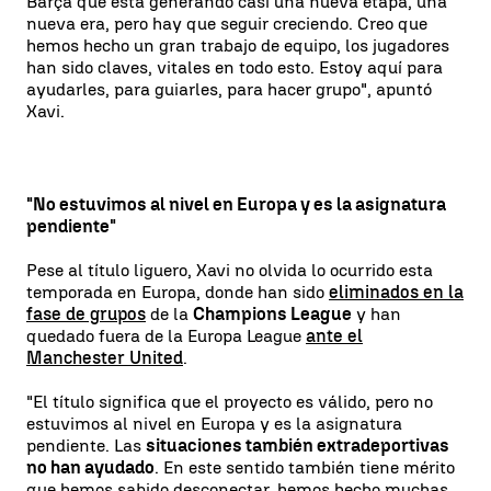
Barça que está generando casi una nueva etapa, una
nueva era, pero hay que seguir creciendo. Creo que
hemos hecho un gran trabajo de equipo, los jugadores
han sido claves, vitales en todo esto. Estoy aquí para
ayudarles, para guiarles, para hacer grupo", apuntó
Xavi.
"No estuvimos al nivel en Europa y es la asignatura
pendiente"
Pese al título liguero, Xavi no olvida lo ocurrido esta
temporada en Europa, donde han sido
eliminados en la
fase de grupos
de la
Champions League
y han
quedado fuera de la Europa League
ante el
Manchester United
.
"El título significa que el proyecto es válido, pero no
estuvimos al nivel en Europa y es la asignatura
pendiente. Las
situaciones también extradeportivas
no han ayudado
. En este sentido también tiene mérito
que hemos sabido desconectar, hemos hecho muchas