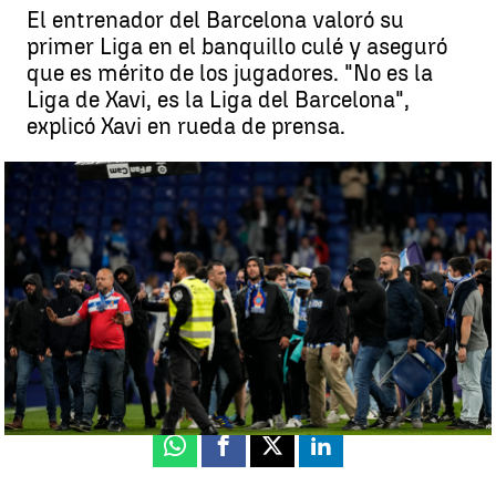
El entrenador del Barcelona valoró su
primer Liga en el banquillo culé y aseguró
que es mérito de los jugadores. "No es la
Liga de Xavi, es la Liga del Barcelona",
explicó Xavi en rueda de prensa.
Xavi: "Era un momento muy emocional, en ningún momento hemos
provocado a nadie" |
Antena 3 Deportes
Guillermo F. Lascoiti
Publicado:
15 de mayo de 2023, 09:01
Whatsapp
Facebook
X
Linkedin