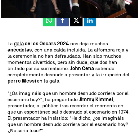
Publicado:
11 de marzo de 2024, 07:15
Whatsapp
Facebook
X
Linkedin
La
gala
de los Oscars 2024
nos deja muchas
anécdotas
, con una caída incluida. La alfombra roja y
la ceremonia no han defraudado. Han sido muchos
momentos divertidos, pero sin duda, que dos han
brillado por su surrealismo:
John Cena
saliendo
completamente desnudo a presentar y la irrupción del
perro Messi
en la gala.
"¿Os imagináis que un hombre desnudo corriera por el
escenario hoy?", ha preguntado
Jimmy Kimmel
,
presentador, al público tras recordar el momento en
que un espontáneo salió desnudo al escenario en 1974.
El presentador ha insistido: "He dicho, ¿os imagináis
que un hombre desnudo corriera por el escenario hoy?
¿No sería loco?".