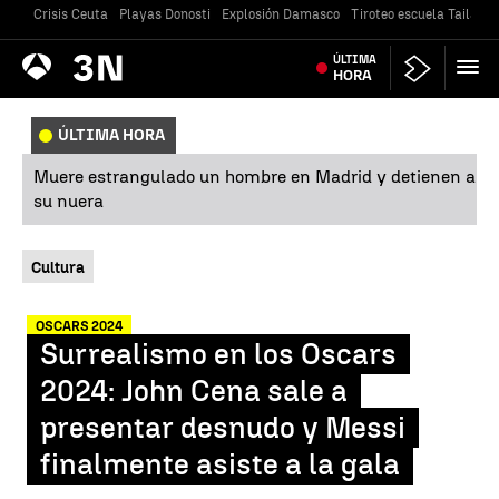
Crisis Ceuta
Playas Donosti
Explosión Damasco
Tiroteo escuela Tailandi
Antena
ÚLTIMA
Noticias
3
HORA
ÚLTIMA HORA
Muere estrangulado un hombre en Madrid y detienen a
su nuera
Cultura
OSCARS 2024
Surrealismo en los Oscars
2024: John Cena sale a
presentar desnudo y Messi
finalmente asiste a la gala