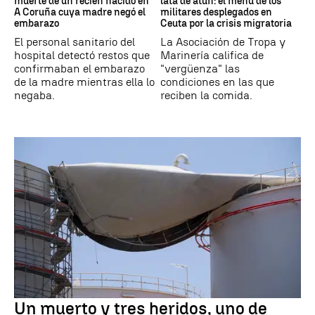
muerte de un recién nacido en
lata de atún: el menú de los
A Coruña cuya madre negó el
militares desplegados en
embarazo
Ceuta por la crisis migratoria
El personal sanitario del
La Asociación de Tropa y
hospital detectó restos que
Marinería califica de
confirmaban el embarazo
"vergüenza" las
de la madre mientras ella lo
condiciones en las que
negaba.
reciben la comida.
Un muerto y tres heridos, uno de