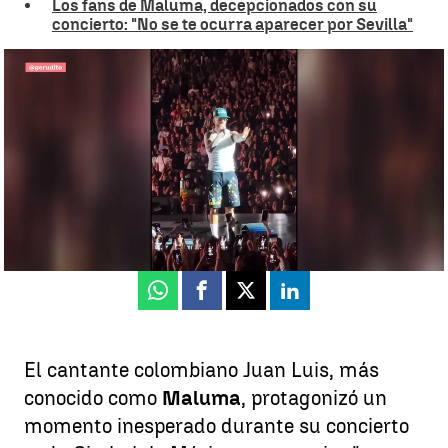
Los fans de Maluma, decepcionados con su
concierto: "No se te ocurra aparecer por Sevilla"
Maluma regaña a un fan en en concierto
Irene Rodríguez
Publicado:
11 de agosto de 2025, 13:43
Whatsapp
Facebook
X
Linkedin
El cantante colombiano Juan Luis, más
conocido como
Maluma
, protagonizó un
momento inesperado durante su concierto