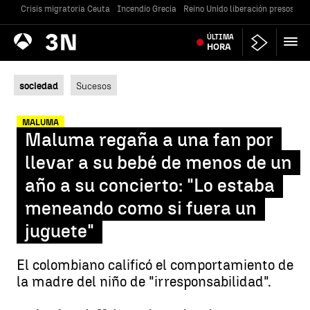
Crisis migratoria Ceuta
Incendio Grecia
Reino Unido liberación presos
Gu
Antena
ÚLTIMA
Noticias
3
HORA
sociedad
Sucesos
MALUMA
Maluma regaña a una fan por
llevar a su bebé de menos de un
año a su concierto: "Lo estaba
meneando como si fuera un
juguete"
El colombiano calificó el comportamiento de
la madre del niño de "irresponsabilidad".