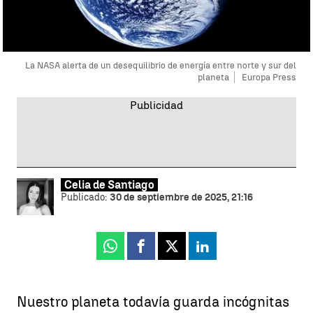
La NASA alerta de un desequilibrio de energía entre norte y sur del
planeta
Europa Press
Celia de Santiago
Publicado:
30 de septiembre de 2025, 21:16
Whatsapp
Facebook
X
Linkedin
Nuestro planeta todavía guarda incógnitas