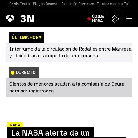
Crisis Ceuta
Playas Donosti
Explosión Damasco
Tiroteo escuela Tailandi
Antena
ÚLTIMA
Noticias
3
HORA
ÚLTIMA HORA
Interrumpida la circulación de Rodalíes entre Manresa
y Lleida tras el atropello de una persona
DIRECTO
Cientos de menores acuden a la comisaría de Ceuta
para ser registrados
NASA
La NASA alerta de un