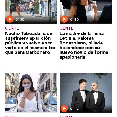
01:30
01:20
GENTE
GENTE
Nacho Taboada hace
La madre de la reina
su primera aparición
Letizia, Paloma
pública y vuelve a ser
Rocasolano, pillada
visto en el mismo sitio
besándose con su
que Sara Carbonero
nuevo novio de forma
apasionada
01:43