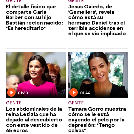
GENTE
GENTE
El detalle físico que
Jesús Oviedo, de
comparte Carla
'Gemeliers', revela
Barber con su hijo
cómo está su
Bastián recién nacido:
hermano Daniel tras el
"Es hereditario"
terrible accidente en
el que se vio implicado
01:20
01:44
GENTE
GENTE
Los abdominales de la
Tamara Gorro muestra
reina Letizia que ha
cómo se le está
dejado al descubierto
cayendo el pelo por la
con este vestido de
depresión: "Tengo
65 euros
calvas"