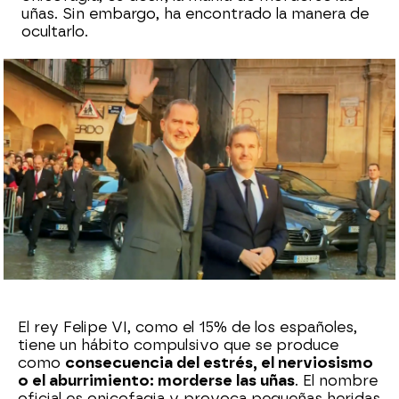
uñas. Sin embargo, ha encontrado la manera de
ocultarlo.
Sara Ruiz
Publicado:
06 de febrero de 2023, 19:47
Whatsapp
Facebook
X
Flipboard
El rey Felipe VI, como el 15% de los españoles,
tiene un hábito compulsivo que se produce
como
consecuencia del estrés, el nerviosismo
o el aburrimiento: morderse las uñas
. El nombre
oficial es onicofagia y provoca pequeñas heridas