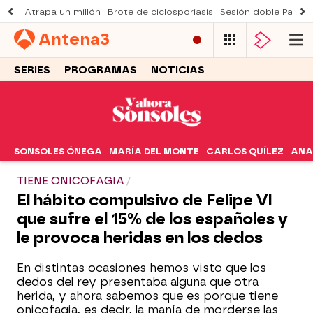
Atrapa un millón
Brote de ciclosporiasis
Sesión doble Padre
Antena
3
SERIES
PROGRAMAS
NOTICIAS
SONSOLES ÓNEGA
MARÍA DEL MONTE
CARLOS QUÍLEZ
ANA
TIENE ONICOFAGIA
El hábito compulsivo de Felipe VI
que sufre el 15% de los españoles y
le provoca heridas en los dedos
En distintas ocasiones hemos visto que los
dedos del rey presentaba alguna que otra
herida, y ahora sabemos que es porque tiene
onicofagia, es decir, la manía de morderse las