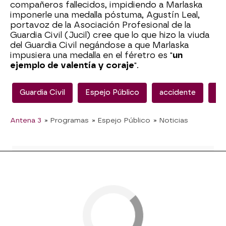
compañeros fallecidos, impidiendo a Marlaska
imponerle una medalla póstuma, Agustín Leal,
portavoz de la Asociación Profesional de la
Guardia Civil (Jucil) cree que lo que hizo la viuda
del Guardia Civil negándose a que Marlaska
impusiera una medalla en el féretro es "
un
ejemplo de valentía y coraje
".
Guardia Civil
Espejo Público
accidente
Na
Antena 3
» Programas
» Espejo Público
» Noticias