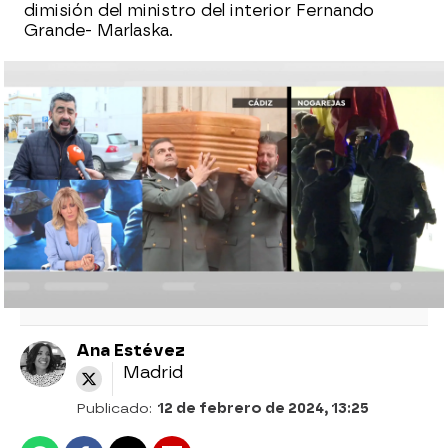
dimisión del ministro del interior Fernando
Grande- Marlaska.
Última hora sobre la muerte de los
guardias civiles en Barbate: Marlaska
insiste en que no se plantea dimitir
"Marlaska no puede decir que todo va bien
cuando hace tiempo que las seis
patrulleras de Cádiz están estropeadas"
Ana Estévez
Madrid
Publicado:
12 de febrero de 2024, 13:25