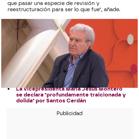
que pasar una especie de revisión y
reestructuración para ser lo que fue", añade.
Última hora crisis PSOE, en directo: El
Supremo imputa a Cerdán y autoriza a la
UCO a investigar su patrimonio
Antena 3 Noticias capta la imagen de la
UCO entrando en Ferraz para clonar el
correo de Santos Cerdán
La UCO entra en Ferraz para clonar el
correo de Santos Cerdán y registra ADIF
y el Ministerio de Transportes
La vicepresidenta María Jesús Montero
se declara "profundamente traicionada y
dolida" por Santos Cerdán