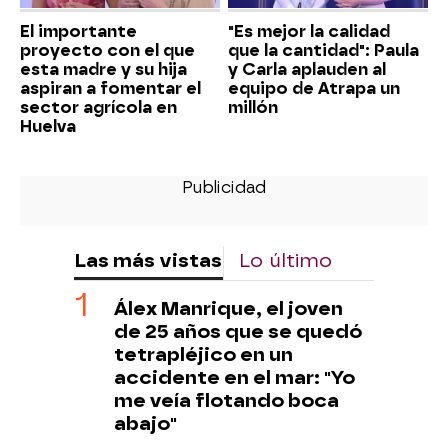
El importante
"Es mejor la calidad
proyecto con el que
que la cantidad": Paula
esta madre y su hija
y Carla aplauden al
aspiran a fomentar el
equipo de Atrapa un
sector agrícola en
millón
Huelva
Las más vistas
Lo último
Álex Manrique, el joven
de 25 años que se quedó
tetrapléjico en un
accidente en el mar: "Yo
me veía flotando boca
abajo"