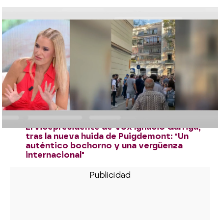
Última hora de Puigdemont en directo: el
expresident llevaba desde el martes en
España y ya vuelve a Waterloo
Gonzalo Miró, tras la huida de
Puigdemont: "Lo que ha hecho es
absurdo, una payasada y ridículo"
El magistrado Ignacio González Vega,
sobre la fuga de Puigdemont: "No me
sorprende nada, es una estrategia que se
basa en desorientar"
El vicepresidente de Vox Ignacio Garriga,
tras la nueva huida de Puigdemont: "Un
auténtico bochorno y una vergüenza
internacional"