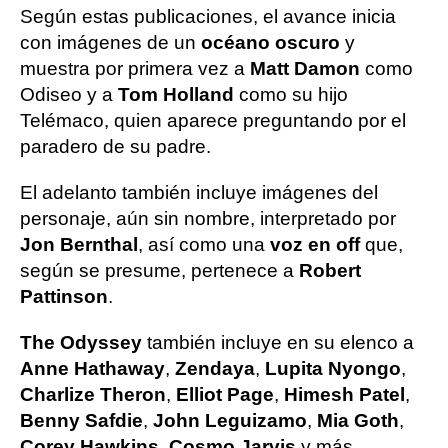
Según estas publicaciones, el avance inicia
con imágenes de un
océano oscuro
y
muestra por primera vez a
Matt Damon
como
Odiseo y a
Tom Holland
como su hijo
Telémaco, quien aparece preguntando por el
paradero de su padre.
El adelanto también incluye imágenes del
personaje, aún sin nombre, interpretado por
Jon Bernthal
, así como una
voz en off
que,
según se presume, pertenece a
Robert
Pattinson
.
The Odyssey
también incluye en su elenco a
Anne Hathaway
,
Zendaya
,
Lupita Nyongo
,
Charlize Theron
,
Elliot Page
,
Himesh Patel
,
Benny Safdie
,
John Leguizamo
,
Mia Goth
,
Corey Hawkins
,
Cosmo Jarvis
y más.