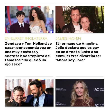
EN SURREY, INGLATERRA
JAMES HAVEN
Zendaya y Tom Holland se
El hermano de Angelina
casan por segunda vez en
Jolie declara que es gay
una muy costosa y
en un directo junto a su
secreta boda repleta de
exmujer tras divorciarse:
famosos: "No quedó un
"Ahora soy libre"
ojo seco"