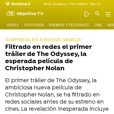
Boda Zendaya y Tom Holland
Hija Tom Cruise 
Objetivo TV
SERIES
TELEVISIÓN
PREMIOS Y FESTIVALES
CINE
NOS
SORPRESA EN JURASSIC WORLD
Filtrado en redes el primer
tráiler de The Odyssey, la
esperada película de
Christopher Nolan
El primer tráiler de The Odyssey, la
ambiciosa nueva película de
Christopher Nolan, se ha filtrado en
redes sociales antes de su estreno en
cines. La revelación inesperada incluye