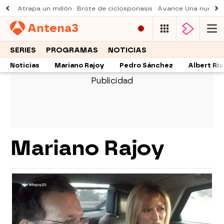
Atrapa un millón
Brote de ciclosporiasis
Avance Una nueva 
Antena
3
SERIES
PROGRAMAS
NOTICIAS
Noticias
Mariano Rajoy
Pedro Sánchez
Albert Ri
Mariano Rajoy